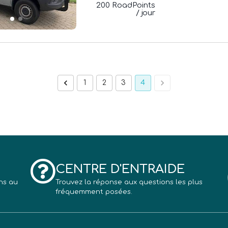
200 RoadPoints
/ jour
1
2
3
4
CENTRE D'ENTRAIDE
ns au
Trouvez la réponse aux questions les plus
fréquemment posées.