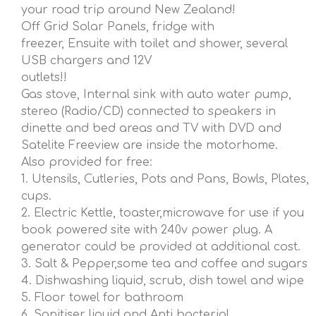
your road trip around New Zealand!
Off Grid Solar Panels, fridge with
freezer, Ensuite with toilet and shower, several
USB chargers and 12V
outlets!!
Gas stove, Internal sink with auto water pump,
stereo (Radio/CD) connected to speakers in
dinette and bed areas and TV with DVD and
Satelite Freeview are inside the motorhome.
Also provided for free:
1. Utensils, Cutleries, Pots and Pans, Bowls, Plates,
cups.
2. Electric Kettle, toaster,microwave for use if you
book powered site with 240v power plug. A
generator could be provided at additional cost.
3. Salt & Pepper,some tea and coffee and sugars
4. Dishwashing liquid, scrub, dish towel and wipe
5. Floor towel for bathroom
6. Sanitiser liquid and Anti bacterial