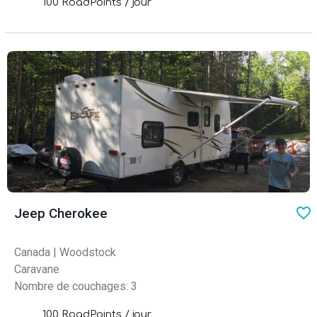
100 RoadPoints / jour
favo
Jeep Cherokee
Canada
|
Woodstock
Caravane
Nombre de couchages: 3
100 RoadPoints / jour