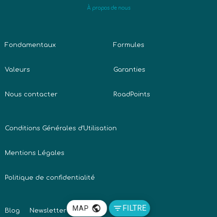
À propos de nous
Fondamentaux
Formules
Valeurs
Garanties
Nous contacter
RoadPoints
Conditions Générales d’Utilisation
Mentions Légales
Politique de confidentialité
public
filter_list
FILTRE
MAP
Blog
Newsletter