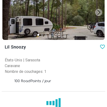
favo
Lil Snoozy
États-Unis
|
Sarasota
Caravane
Nombre de couchages: 1
100 RoadPoints / jour