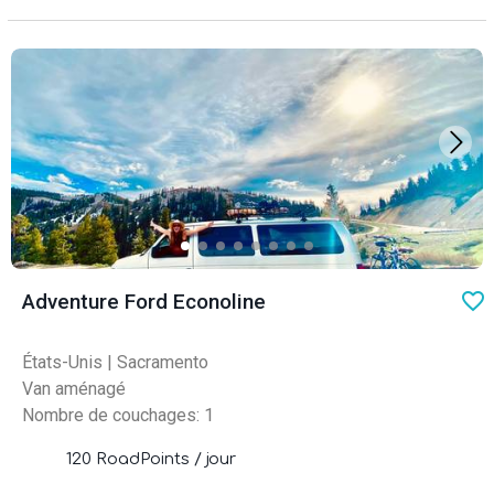
favo
Adventure Ford Econoline
États-Unis
|
Sacramento
Van aménagé
Nombre de couchages: 1
120 RoadPoints / jour