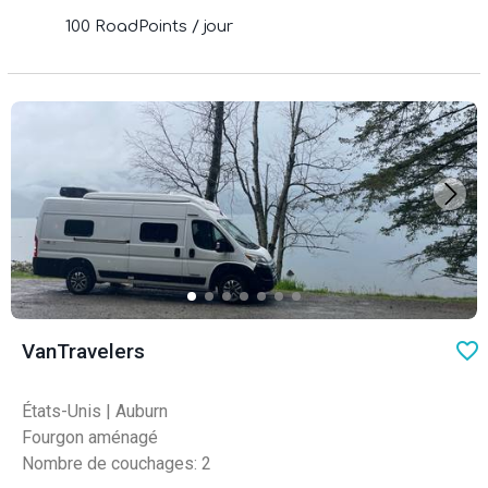
100 RoadPoints / jour
favo
VanTravelers
États-Unis
|
Auburn
Fourgon aménagé
Nombre de couchages: 2