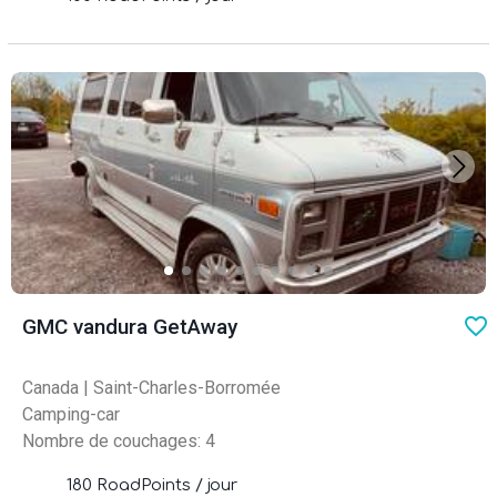
favo
GMC vandura GetAway
Canada
|
Saint-Charles-Borromée
Camping-car
Nombre de couchages: 4
180 RoadPoints / jour