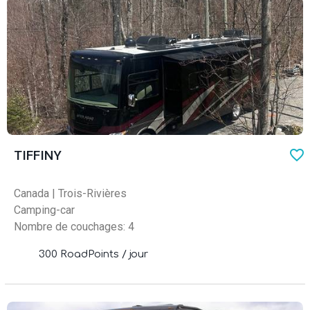
favo
TIFFINY
Canada
|
Trois-Rivières
Camping-car
Nombre de couchages: 4
300 RoadPoints / jour