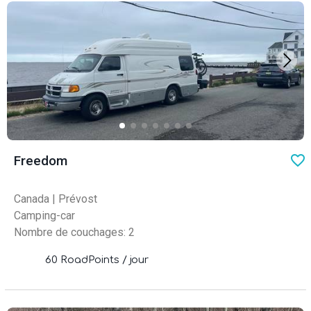
favo
Freedom
Canada
|
Prévost
Camping-car
Nombre de couchages: 2
60 RoadPoints / jour