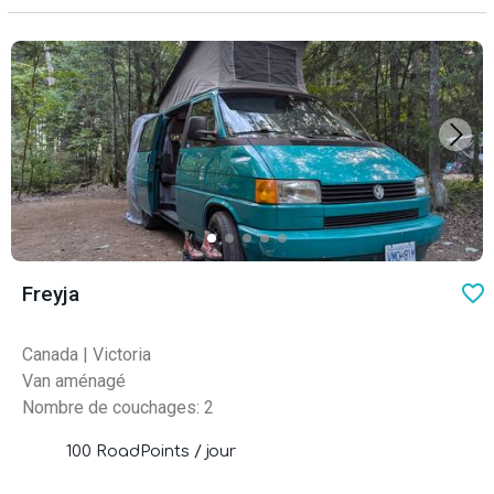
favo
Freyja
Canada
|
Victoria
Van aménagé
Nombre de couchages: 2
100 RoadPoints / jour