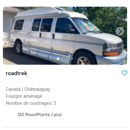
favo
roadtrek
Canada
|
Châteauguay
Fourgon aménagé
Nombre de couchages: 2
120 RoadPoints / jour