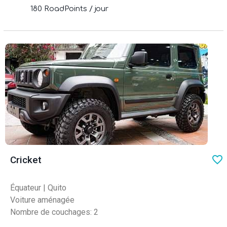
180 RoadPoints / jour
favo
Cricket
Équateur
|
Quito
Voiture aménagée
Nombre de couchages: 2