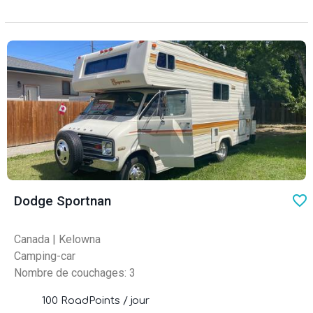
favo
Dodge Sportnan
Canada
|
Kelowna
Camping-car
Nombre de couchages: 3
100 RoadPoints / jour