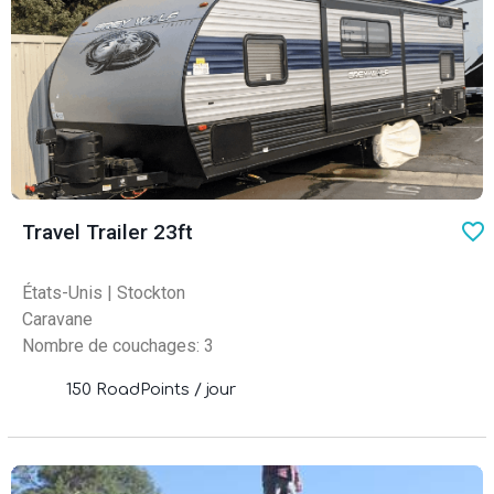
favo
Travel Trailer 23ft
États-Unis
|
Stockton
Caravane
Nombre de couchages: 3
150 RoadPoints / jour