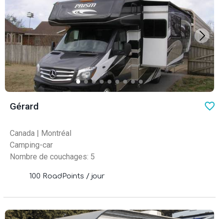
favo
Gérard
Canada
|
Montréal
Camping-car
Nombre de couchages: 5
100 RoadPoints / jour