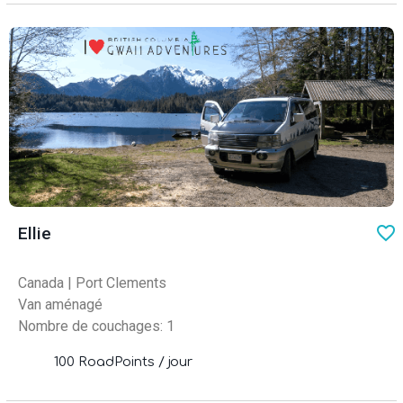
favo
Ellie
Canada
|
Port Clements
Van aménagé
Nombre de couchages: 1
100 RoadPoints / jour