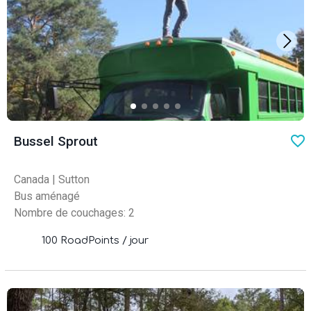
favo
Bussel Sprout
Canada
|
Sutton
Bus aménagé
Nombre de couchages: 2
100 RoadPoints / jour