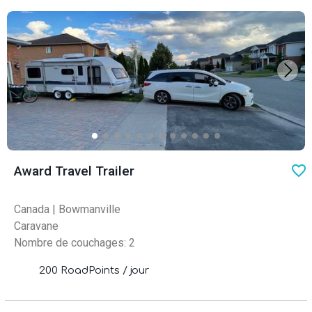
favo
Award Travel Trailer
Canada
|
Bowmanville
Caravane
Nombre de couchages: 2
200 RoadPoints / jour