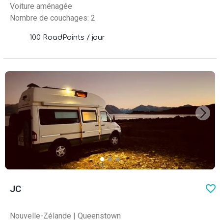
Voiture aménagée
Nombre de couchages: 2
100 RoadPoints / jour
favo
JC
Nouvelle-Zélande
|
Queenstown