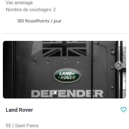
Van aménagé
Nombre de couchages: 2
150 RoadPoints / jour
favo
Land Rover
RE
|
Saint Pierre