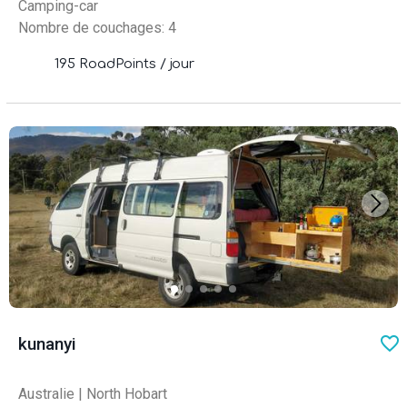
Camping-car
Nombre de couchages: 4
195 RoadPoints / jour
favo
kunanyi
Australie
|
North Hobart