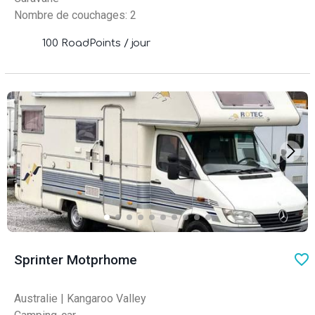
Nombre de couchages: 2
100 RoadPoints / jour
favo
Sprinter Motprhome
Australie
|
Kangaroo Valley