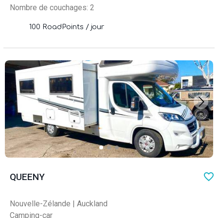
Nombre de couchages: 2
100 RoadPoints / jour
favo
QUEENY
Nouvelle-Zélande
|
Auckland
Camping-car