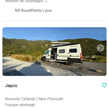
Nombre de couchages: 2
100 RoadPoints / jour
favo
Jayco
Nouvelle-Zélande
|
New Plymouth
Fourgon aménagé