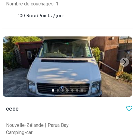
Nombre de couchages: 1
100 RoadPoints / jour
favo
cece
Nouvelle-Zélande
|
Parua Bay
Camping-car