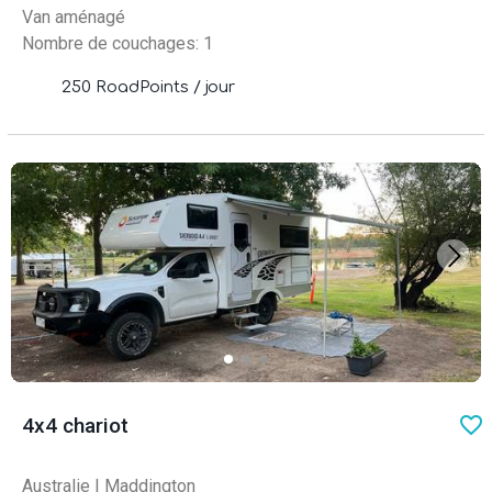
Van aménagé
Nombre de couchages: 1
250 RoadPoints / jour
favo
4x4 chariot
Australie
|
Maddington