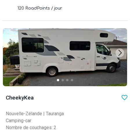
120 RoadPoints / jour
favo
CheekyKea
Nouvelle-Zélande
|
Tauranga
Camping-car
Nombre de couchages: 2