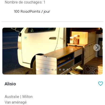
Nombre de couchages: 1
100 RoadPoints / jour
favo
Alisio
Australie
|
Milton
Van aménagé