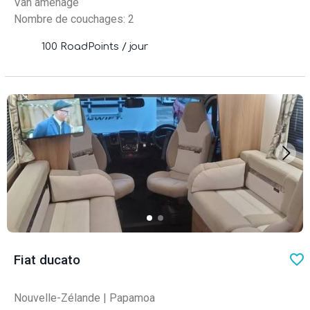
Van aménagé
Nombre de couchages: 2
100 RoadPoints / jour
favo
Fiat ducato
Nouvelle-Zélande
|
Papamoa