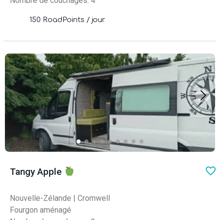
Nombre de couchages: 4
150 RoadPoints / jour
favo
Tangy Apple
Nouvelle-Zélande
|
Cromwell
Fourgon aménagé