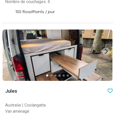
Nombre de couchages: 4
150 RoadPoints / jour
favo
Jules
Australie
|
Coolangatta
Van aménagé