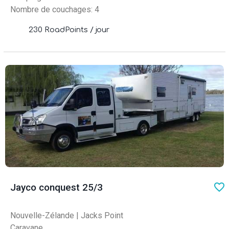
Nombre de couchages: 4
230 RoadPoints / jour
favo
Jayco conquest 25/3
Nouvelle-Zélande
|
Jacks Point
Caravane