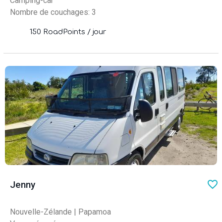
Camping-car
Nombre de couchages: 3
150 RoadPoints / jour
favo
Jenny
Nouvelle-Zélande
|
Papamoa