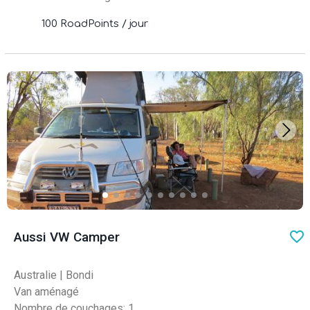
100 RoadPoints / jour
favo
Aussi VW Camper
Australie
|
Bondi
Van aménagé
Nombre de couchages: 1