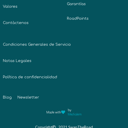
Garantías
Valores
RoadPoints
Contàctenos
Condiciones Generales de Servicio
Notas Legales
Política de confidencialidad
Blog
Newsletter
by
Made with
Medialem
Copyright
2021 SwapTheRoad