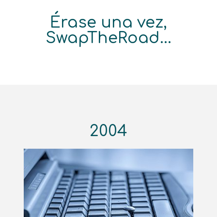
Érase una vez,
SwapTheRoad...
2004