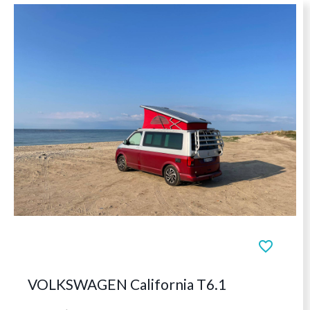
favorite_b
VOLKSWAGEN California T6.1