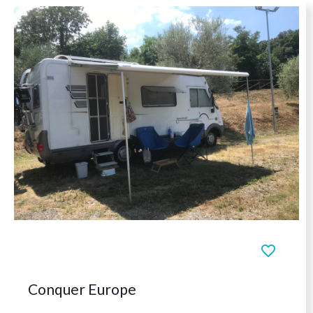
favorite_b
Conquer Europe